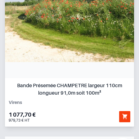
Bande Présemée CHAMPETRE largeur 110cm
longueur 91,0m soit 100m²
Virens
1 077,70 €
979,73 € HT