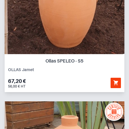
Ollas SPELEO - S5
OLLAS Jamet
67,20 €
56,00 € HT