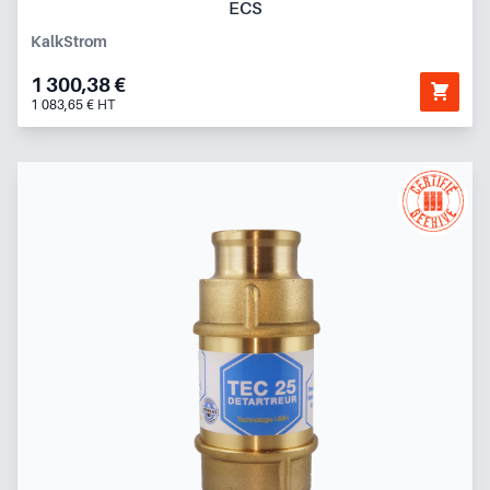
ECS
KalkStrom
1 300,38 €
1 083,65 € HT