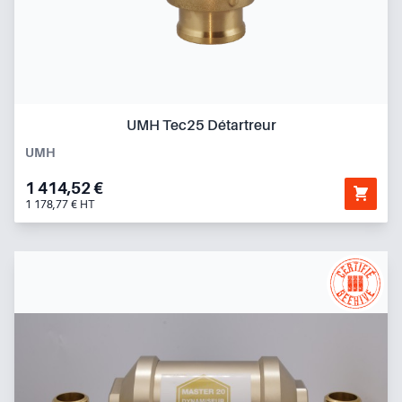
UMH Tec25 Détartreur
UMH
1 414,52 €
1 178,77 € HT