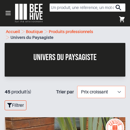
Beehive
Open menu
Accueil
Boutique
Produits professionnels
Univers du Paysagiste
Univers du Paysagiste
45
produit(s)
Trier par
Filtrer