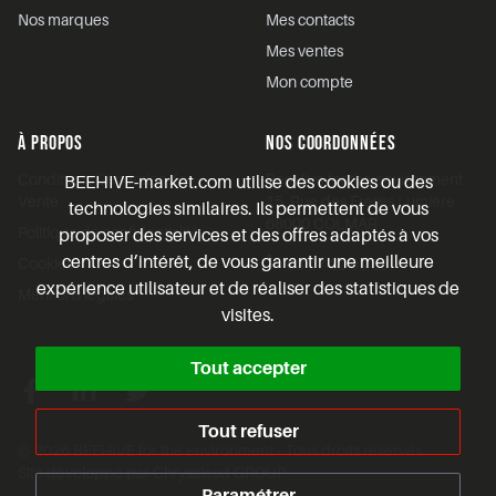
Nos marques
Mes contacts
Mes ventes
Mon compte
À PROPOS
NOS COORDONNÉES
Conditions Générales de
BeeHive for the environment
BEEHIVE-market.com utilise des cookies ou des
Vente
15, Rue des Frères Lumière
technologies similaires. Ils permettent de vous
68000 COLMAR
Politique de confidentialité
proposer des services et des offres adaptés à vos
centres d’intérêt, de vous garantir une meilleure
Cookies
03 67 30 09 33
expérience utilisateur et de réaliser des statistiques de
Mentions légales
visites.
Tout accepter
Facebook
Linkedin
Twitter
Tout refuser
© 2026 BEEHIVE for the environment - Tous droits réservés
Site développé par
Chrysalead GROUP