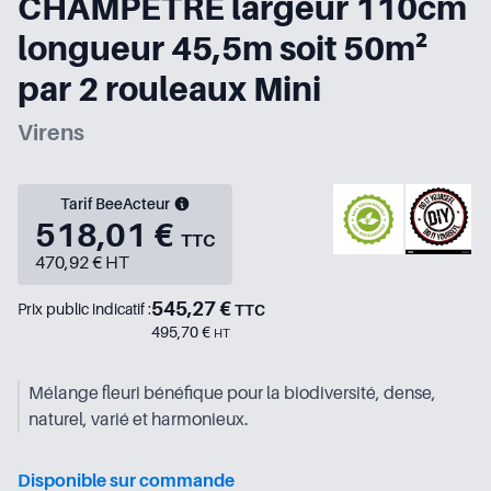
CHAMPETRE largeur 110cm
longueur 45,5m soit 50m²
par 2 rouleaux Mini
Virens
Tarif BeeActeur
518,01 €
TTC
470,92 € HT
545,27 €
Prix public indicatif :
TTC
495,70 €
HT
Mélange fleuri bénéfique pour la biodiversité, dense,
naturel, varié et harmonieux.
Disponible sur commande