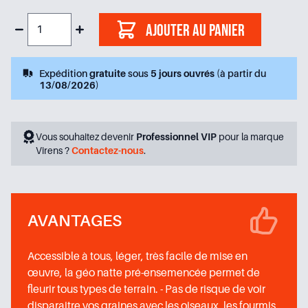
Ajouter au panier
Expédition
gratuite
sous
5 jours ouvrés
(à partir du
13/08/2026
)
Vous souhaitez devenir
Professionnel VIP
pour la marque
Virens ?
Contactez-nous
.
AVANTAGES
Accessible à tous, léger, très facile de mise en
œuvre, la géo natte pré-ensemencée permet de
fleurir tous types de terrain. - Pas de risque de voir
disparaitre vos graines avec les oiseaux, les fourmis,