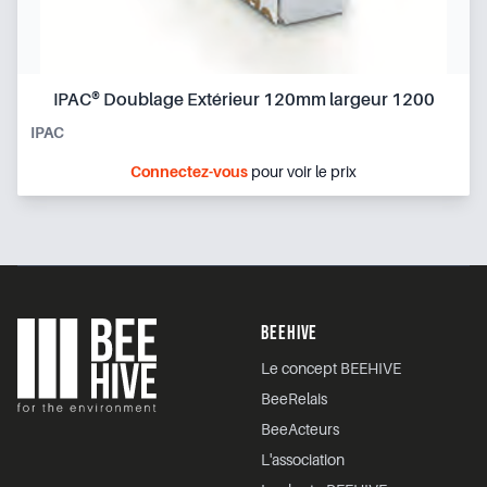
IPAC® Doublage Extérieur 120mm largeur 1200
IPAC
Connectez-vous
pour voir le prix
Footer
BEEHIVE
Le concept BEEHIVE
BeeRelais
BeeActeurs
L'association