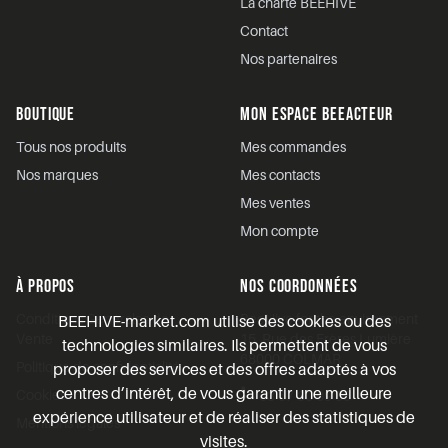
La charte BEEHIVE
Contact
Nos partenaires
BOUTIQUE
MON ESPACE BEEACTEUR
Tous nos produits
Mes commandes
Nos marques
Mes contacts
Mes ventes
Mon compte
À PROPOS
NOS COORDONNÉES
Conditions Générales de
BeeHive for the environment
BEEHIVE-market.com utilise des cookies ou des
Vente
15, Rue des Frères Lumière
technologies similaires. Ils permettent de vous
68000 COLMAR
Politique de confidentialité
proposer des services et des offres adaptés à vos
centres d’intérêt, de vous garantir une meilleure
Cookies
03 67 30 09 33
expérience utilisateur et de réaliser des statistiques de
Mentions légales
visites.