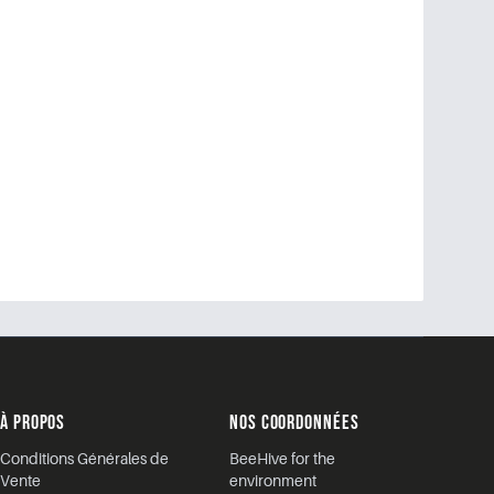
À PROPOS
NOS COORDONNÉES
Conditions Générales de
BeeHive for the
Vente
environment