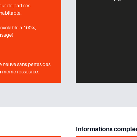
eur de part ses
habitable.
ecyclable à 100%,
asage)
re neuve sans pertes des
la meme ressource.
Informations complé