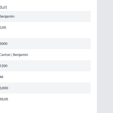
duit
Benjamin
0,05
3000
Carton | Benjamin
1200
46
3,600
89,05