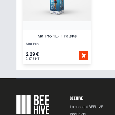
Maï Pro 1L - 1 Palette
Maï Pro
2,29 €
2,17 € HT
Footer
BEEHIVE
Le concept BEEHIVE
BeeRelais