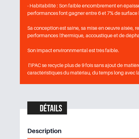
- Habitabilité : Son faible encombrement en épaiss
performances font gagner entre 6 et 7% de surface 
Sa conception est saine, sa mise en oeuvre aisée, r
performances (thermique, accoustique et de déph
Son impact environnmental est très faible.
l'IPAC se recycle plus de 9 fois sans ajout de matiè
caractéristiques du matériau, du temps long avec 
Détails
Description