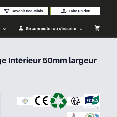
Devenir BeeRelais
Faire un don
Se connecter ou s'inscrire
e Intérieur 50mm largeur