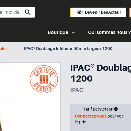
Devenir BeeActeur
Boutique
Qui sommes nous ?
bles
IPAC® Doublage Intérieur 50mm largeur 1200
IPAC® Doublag
1200
IPAC
Tarif BeeActeur
Connectez-vous
pour voir
le prix