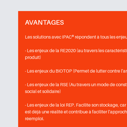
AVANTAGES
Les solutions avec IPAC® répondent à tous les enjeu
- Les enjeux de la RE2020 (au travers les caractéri
produit)
- Les enjeux du BIOTOP (Permet de lutter contre l'arti
- Les enjeux de la RSE (Au travers un mode de cons
social et solidaire)
- Les enjeux de la loi REP. Facilite son stockage, car
est déjà une réalité et contribue à faciliter l'approc
réemploi.