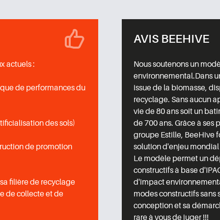
AVIS BEEHIVE
x actuels :
Nous soutenons un modèle
environnemental.Dans un
stique de performances du
issue de la biomasse, dis
recyclage. Sans aucun ap
vie de 80 ans soit un ba
ficialisation des sols)
de 700 ans. Grâce à ses 
groupe Estille, BeeHive f
truction de promotion
solution d'enjeu mondial
Le modèle permet un dé
constructifs à base d'IP
 sa filière de recyclage
d'impact environnementa
he de collecte et de
modes constructifs sans 
conception et sa démarch
rare à vous de juger !!!