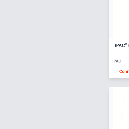
IPAC®
IPAC
Conn