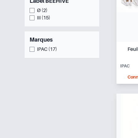
Label BEEHIVE
Ø (2)
III (15)
Marques
Feui
IPAC (17)
IPAC
Conn