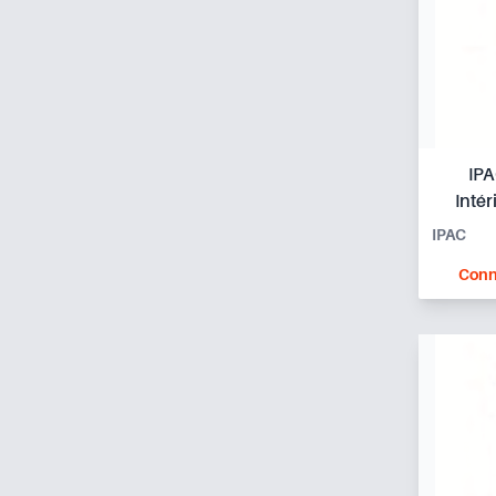
IPA
Inté
IPAC
Conn