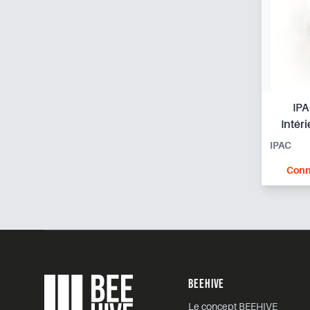
IPA
Intér
IPAC
Conn
Footer
BEEHIVE
Le concept BEEHIVE