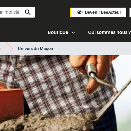
Devenir BeeActeur
Boutique
Qui sommes nous ?
s
Univers du Maçon