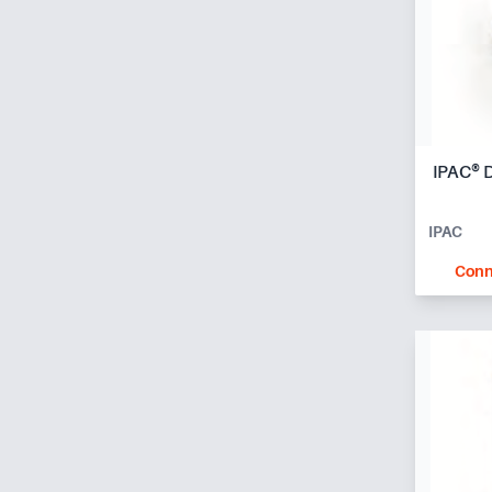
IPAC® 
IPAC
Conn