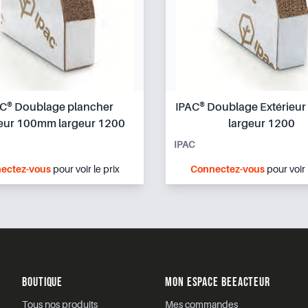
C® Doublage plancher
IPAC® Doublage Extérieu
ieur 100mm largeur 1200
largeur 1200
IPAC
ectez-vous
pour voir le prix
Connectez-vous
pour voir 
BOUTIQUE
MON ESPACE BEEACTEUR
Tous nos produits
Mes commandes