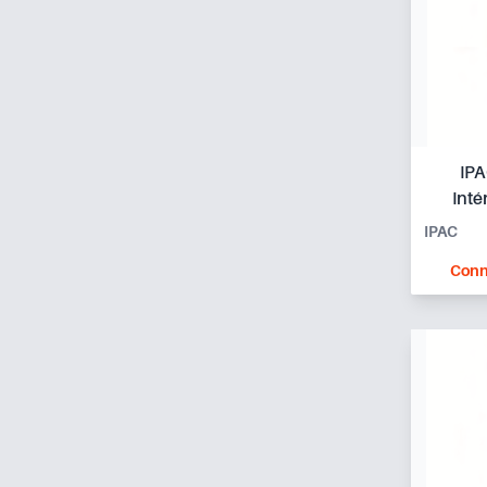
IPA
Inté
IPAC
Conn