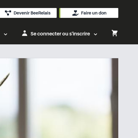
Devenir BeeRelais
Faire un don
Se connecter ou s'inscrire