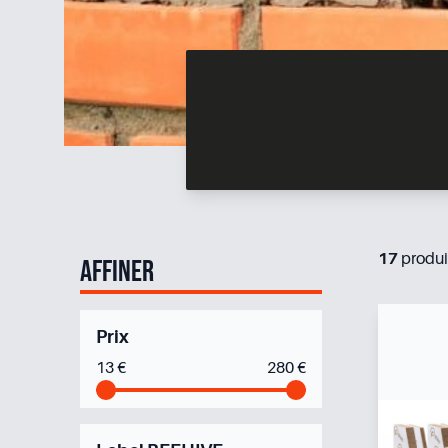
17
produi
Affiner
Prix
13
€
280
€