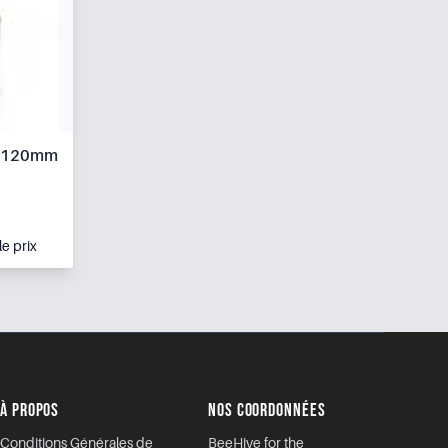
r 120mm
le prix
À PROPOS
NOS COORDONNÉES
Conditions Générales de
BeeHive for the