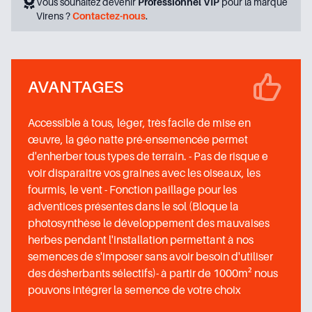
Vous souhaitez devenir
Professionnel VIP
pour la marque
Virens ?
Contactez-nous
.
AVANTAGES
Accessible à tous, léger, très facile de mise en
œuvre, la géo natte pré-ensemencée permet
d'enherber tous types de terrain. - Pas de risque e
voir disparaitre vos graines avec les oiseaux, les
fourmis, le vent - Fonction paillage pour les
adventices présentes dans le sol (Bloque la
photosynthèse le développement des mauvaises
herbes pendant l'installation permettant à nos
semences de s'imposer sans avoir besoin d'utiliser
des désherbants sélectifs)- à partir de 1000m² nous
pouvons intégrer la semence de votre choix