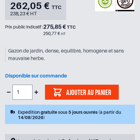
262,05 €
TTC
238,23 € HT
275,85 €
Prix public indicatif :
TTC
250,77 €
HT
Gazon de jardin, dense, équilibré, homogène et sans
mauvaise herbe.
Disponible sur commande
Ajouter au panier
Expédition
gratuite
sous
5 jours ouvrés
(à partir du
14/08/2026
)