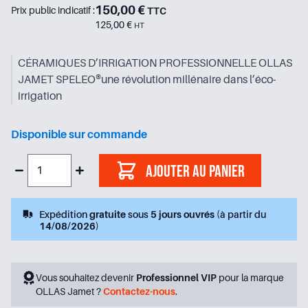
150,00 €
Prix public indicatif :
TTC
125,00 €
HT
CÉRAMIQUES D’IRRIGATION PROFESSIONNELLE OLLAS
JAMET SPELEO®une révolution millénaire dans l’éco-
irrigation
Disponible sur commande
Ajouter au panier
Expédition
gratuite
sous
5 jours ouvrés
(à partir du
14/08/2026
)
Vous souhaitez devenir
Professionnel VIP
pour la marque
OLLAS Jamet ?
Contactez-nous
.