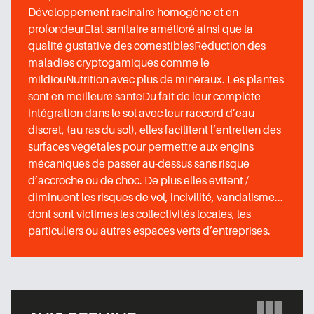
Développement racinaire homogène et en
profondeurEtat sanitaire amélioré ainsi que la
qualité gustative des comestiblesRéduction des
maladies cryptogamiques comme le
mildiouNutrition avec plus de minéraux. Les plantes
sont en meilleure santéDu fait de leur complète
intégration dans le sol avec leur raccord d’eau
discret, (au ras du sol), elles facilitent l’entretien des
surfaces végétales pour permettre aux engins
mécaniques de passer au-dessus sans risque
d’accroche ou de choc. De plus elles évitent /
diminuent les risques de vol, incivilité, vandalisme...
dont sont victimes les collectivités locales, les
particuliers ou autres espaces verts d’entreprises.