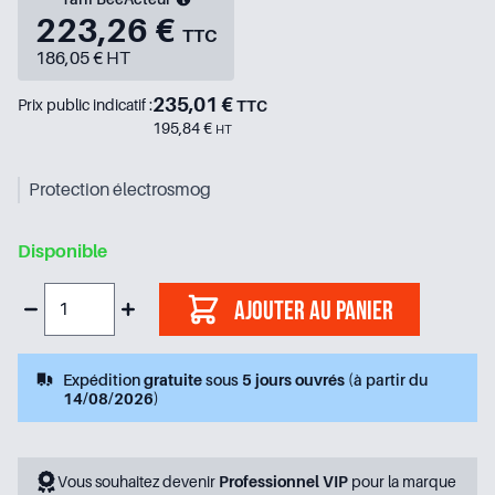
223,26 €
TTC
186,05 € HT
235,01 €
Prix public indicatif :
TTC
195,84 €
HT
Protection électrosmog
Disponible
Ajouter au panier
Expédition
gratuite
sous
5 jours ouvrés
(à partir du
14/08/2026
)
Vous souhaitez devenir
Professionnel VIP
pour la marque