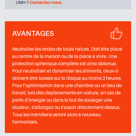
UMH ?
Contactez-nous
.
AVANTAGES
Neutralise les ondes de toute nature. Doit être placé
au centre de la maison ou de la pièce à vivre. Une
protection sphérique complète est ainsi obtenue.
Pour neutraliser et dynamiser les aliments, ceux-ci
doivent être laissés sur le disque au moins 3 heures.
Pour l’optimisation dans une chambre ou un lieu de
travail, lors des déplacements en voiture, en cas de
perte d’énergie ou dans le but de soulager une
douleur ; s'allongez ou s'assoir directement dessus.
Tous les méridiens seront alors à nouveau
harmonisés.