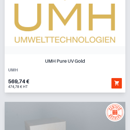
UMH Pure UV Gold
UMH
569,74 €
474,78 € HT