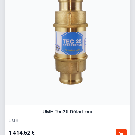
UMH Tec25 Détartreur
UMH
1 414,52 €