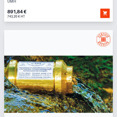
UMH
891,84 €
743,20 € HT