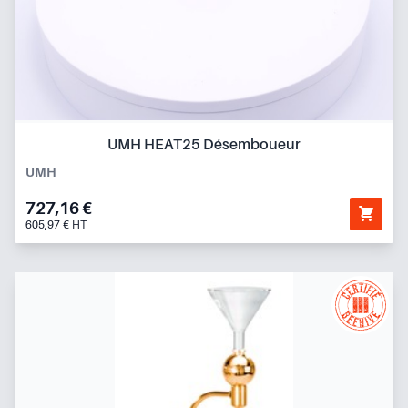
UMH HEAT25 Désemboueur
UMH
727,16 €
605,97 € HT