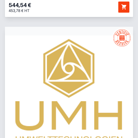
544,54 €
453,78 € HT